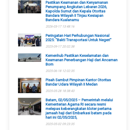
Pastikan Keamanan dan Kenyamanan
Penumpang Angkutan Lebaran 2026,
Kapolda Sumut dan Kepala Otoritas
Bandara Wilayah II Tinjau Kesiapan
Bandara Kualanamu
2026-03-17 13:48:16
Peringatan Hari Perhubungan Nasional
2025: "Bakti Transportasi Untuk Negeri"
2025-09-17 20:02:38
Kemenhub Pastikan Keselamatan dan
Keamanan Penerbangan Haji dari Ancaman
Bom
2025-06-18 12:02:35
Pisah Sambut Pimpinan Kantor Otoritas
Bandar Udara Wilayah II Medan
2025-05-28 18:38:43
Batam, 02/05/2025 – Pemerintah melalui
Kementerian Agama RI secara resmi
melepas keberangkatan kloter pertama
jamaah haji dari Embarkasi batam pada
hari ini 02/05/2025,
2025-05-02 09:23:35