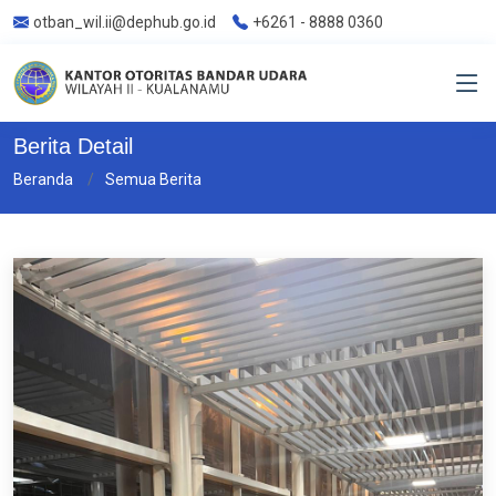
+6261 - 8888 0360
otban_wil.ii@dephub.go.id
Berita Detail
Beranda
Semua Berita